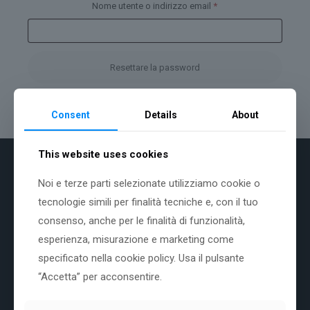
Richiesto
Nome utente o indirizzo email
*
Resettare la password
Consent
Details
About
This website uses cookies
Cerca
Noi e terze parti selezionate utilizziamo cookie o
tecnologie simili per finalità tecniche e, con il tuo
Cerca
consenso, anche per le finalità di funzionalità,
esperienza, misurazione e marketing come
specificato nella cookie policy. Usa il pulsante
“Accetta” per acconsentire.
Condizioni Generali – Matese Officinale
Reso e Garanzia – Matese Officinale