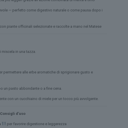
evole — perfetto come digestivo naturale o come pausa dopo i
 con piante officinali selezionate e raccolte a mano nel Matese
i miscela in una tazza.
r permettere alle erbe aromatiche di sprigionare gusto e
po un pasto abbondante o a fine cena.
ente con un cucchiaino di miele per un tocco più avvolgente.
onsigli d’uso
a
per favorire digestione e leggerezza