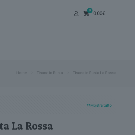
0
0.00
€
Home
Tisane in Busta
Tisana in Busta La Rossa
Mostra tutto
ta La Rossa