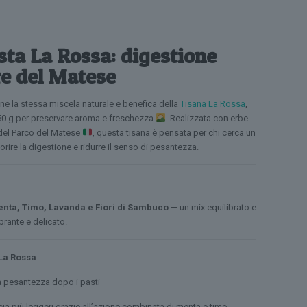
sta La Rossa: digestione
re del Matese
e la stessa miscela naturale e benefica della
Tisana La Rossa
,
 50 g per preservare aroma e freschezza
. Realizzata con erbe
 del Parco del Matese
, questa tisana è pensata per chi cerca un
orire la digestione e ridurre il senso di pesantezza.
nta, Timo, Lavanda e Fiori di Sambuco
— un mix equilibrato e
brante e delicato.
 La Rossa
la pesantezza dopo i pasti
ia più leggeri grazie all’azione combinata di menta e timo