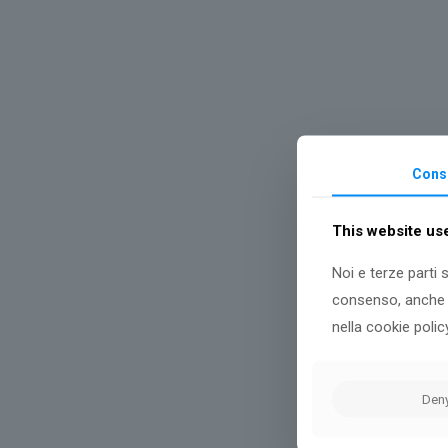
Cons
This website us
Noi e terze parti 
consenso, anche p
nella cookie polic
Den