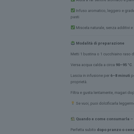
Infuso aromatico, leggero e grad
pasti
Miscela naturale, senza additivi e
Modalità di preparazione
Metti 1 bustina o 1 cucchiaino raso d
Versa acqua calda a circa
90–95 °C
.
Lascia in infusione per
6–8 minuti
pe
proprietà.
Filtra e gusta lentamente, magari do
Se vuoi, puoi dolcificarla leggerm
Quando e come consumarla – C
Perfetta subito
dopo pranzo o cen