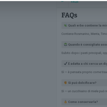
FAQs
FAQs
Quali erbe contiene la mi
Contiene Rosmarino, Menta, Timo
Quando è consigliato as
Subito dopo i pasti principali, o
È adatta a chi cerca un di
Sì — è pensata proprio come tisan
Si può dolcificare?
Sì — un cucchiaino di miele può r
Come conservarla?