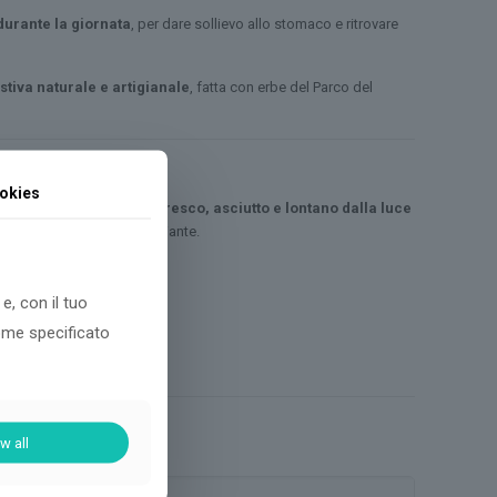
durante la giornata
, per dare sollievo allo stomaco e ritrovare
stiva naturale e artigianale
, fatta con erbe del Parco del
okies
va conservata in un luogo
fresco, asciutto e lontano dalla luce
ti aroma e proprietà delle piante.
gi al carrello
e, con il tuo
come specificato
Busta
w all