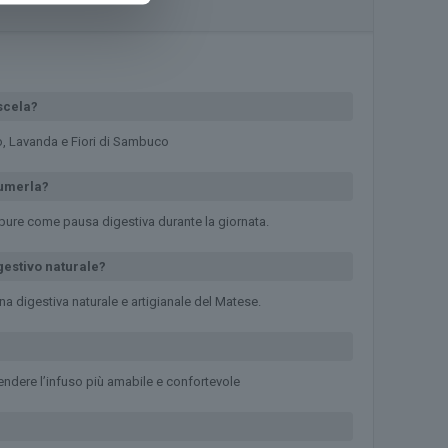
scela?
, Lavanda e Fiori di Sambuco
sumerla?
ppure come pausa digestiva durante la giornata.
gestivo naturale?
a digestiva naturale e artigianale del Matese.
endere l’infuso più amabile e confortevole