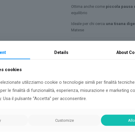
Ottima anche come
piccola pausa 
equilibrio
Ideale per chi cerca
una tisana dige
Matese
Confezione e conservazione
ent
Details
About
Co
Proposta in busta da 50 g, la tisana 
diretta
, al fine di mantenere intat
es cookies
Tisana
Aggiun
in
selezionate utilizziamo cookie o tecnologie simili per finalità tecniche 
Busta
er le finalità di funzionalità, esperienza, misurazione e marketing 
La
y. Usa il pulsante “Accetta” per acconsentire.
COD:
201
Categoria:
Tisane in 
Rossa
quantità
Condivisi
y
Customize
Allo