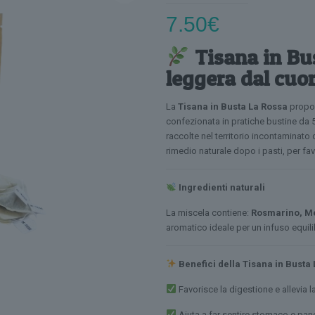
7.50
€
Tisana in Bu
leggera dal cuo
La
Tisana in Busta La Rossa
propon
confezionata in pratiche bustine da
raccolte nel territorio incontaminato
rimedio naturale dopo i pasti, per fav
Ingredienti naturali
La miscela contiene:
Rosmarino, Me
aromatico ideale per un infuso equili
Benefici della Tisana in Busta
Favorisce la digestione e allevia 
Aiuta a far sentire stomaco e panc