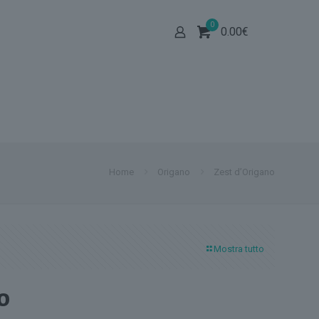
0
0.00
€
Home
Origano
Zest d’Origano
Mostra tutto
o