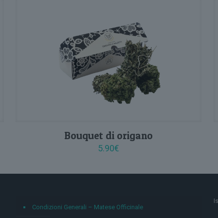
Bouquet di origano
5.90
€
I
Condizioni Generali – Matese Officinale