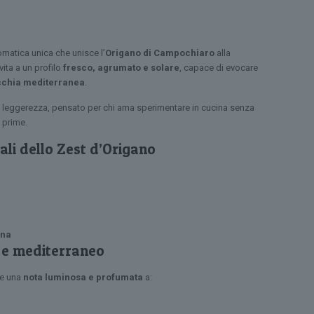
matica unica che unisce l’
Origano di Campochiaro
alla
vita a un profilo
fresco, agrumato e solare
, capace di evocare
chia mediterranea
.
à e leggerezza, pensato per chi ama sperimentare in cucina senza
e prime.
pali dello Zest d’Origano
ana
 e mediterraneo
re una
nota luminosa e profumata
a: