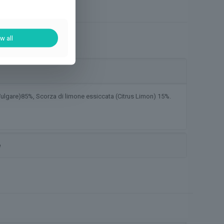
w all
Vulgare)85%, Scorza di limone essiccata (Citrus Limon) 15%.
e