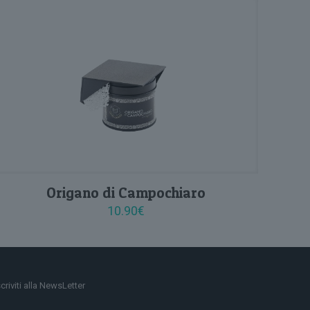
Origano di Campochiaro
10.90
€
scriviti alla NewsLetter