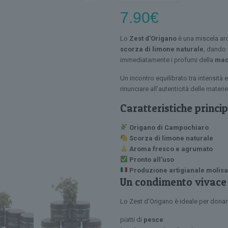
7.90
€
Lo
Zest d’Origano
è una miscela aro
scorza di limone naturale
, dando 
immediatamente i profumi della
mac
Un incontro equilibrato tra intensit
rinunciare all’autenticità delle materi
Caratteristiche princi
Origano di Campochiaro
Scorza di limone naturale
Aroma fresco e agrumato
Pronto all’uso
Produzione artigianale molis
Un condimento vivace
Lo Zest d’Origano è ideale per dona
piatti di
pesce