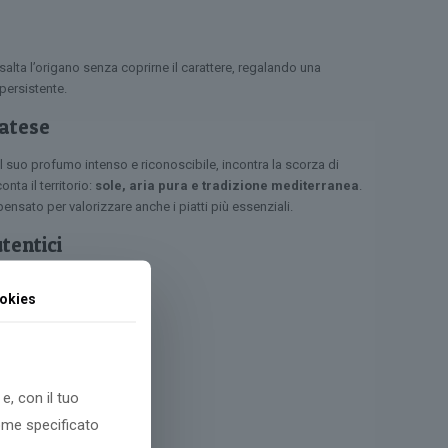
alta l’origano senza coprirne il carattere, regalando una
persistente.
Matese
l suo profumo intenso e riconoscibile, incontra la scorza di
ta il territorio:
sole, aria pura e tradizione mediterranea
.
nsato per valorizzare anche i piatti più essenziali.
tentici
cerca:
okies
tagionalità
e, con il tuo
gi al carrello
come specificato