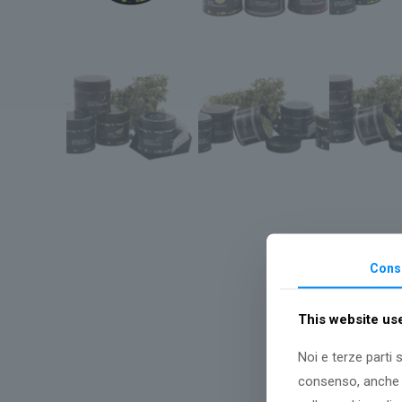
Cons
This website us
Noi e terze parti 
consenso, anche p