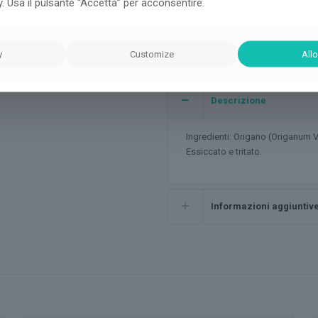
y. Usa il pulsante “Accetta” per acconsentire.
Categoria:
Origano
Condivisi
y
Customize
Allo
Descrizione
Ingredienti: Origano (Origanum 
Essiccato e tritato.
Informazioni aggiuntiv